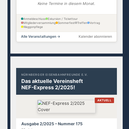
Keine Termine in diesem Monat.
Anmeldeschluss
Exkursion / Tickettour
Mitgliederversammlung
Sommerfest
Treffen
Vortrag
Waggonpflege
Alle Veranstaltungen →
Kalender abonnieren
NÜRNBERGER EISENBAHNFREUNDE E.V.
Das aktuelle Vereinsheft
NEF-Express 2/2025!
AKTUELL
Ausgabe 2/2025 – Nummer 175