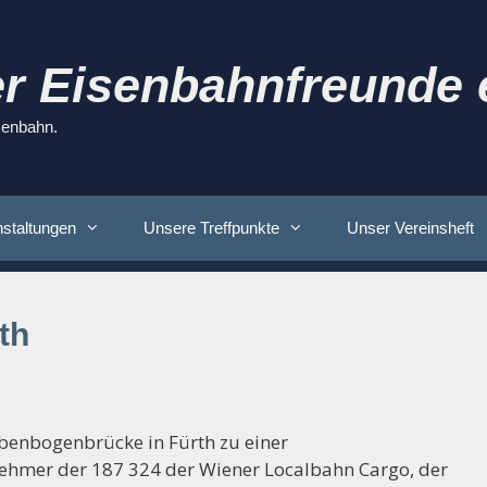
r Eisenbahnfreunde e
isenbahn.
staltungen
Unsere Treffpunkte
Unser Vereinsheft
th
benbogenbrücke in Fürth zu einer
ehmer der 187 324 der Wiener Localbahn Cargo, der