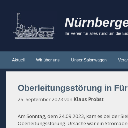
Zum
Inhalt
springen
Nürnberge
Ihr Verein für alles rund um die E
Aktuell
Wir über uns
Unser Salonwagen
Veran
Oberleitungsstörung in Für
25. September 2023
von
Klaus Probst
Am Sonntag, dem 24.09.2023, kam es bei der Sie
Oberleitungsstörung. Ursache war ein Stromabn