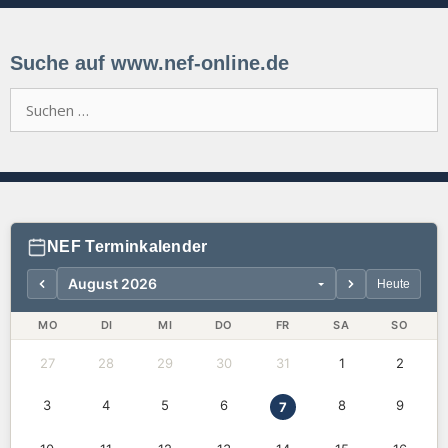
Suche auf www.nef-online.de
Suchen
nach:
NEF Terminkalender
Heute
MO
DI
MI
DO
FR
SA
SO
27
28
29
30
31
1
2
3
4
5
6
8
9
7