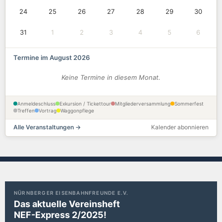
24
25
26
27
28
29
30
31
1
2
3
4
5
6
Termine im August 2026
Keine Termine in diesem Monat.
Anmeldeschluss
Exkursion / Tickettour
Mitgliederversammlung
Sommerfest
Treffen
Vortrag
Waggonpflege
Alle Veranstaltungen →
Kalender abonnieren
NÜRNBERGER EISENBAHNFREUNDE E.V.
Das aktuelle Vereinsheft
NEF-Express 2/2025!