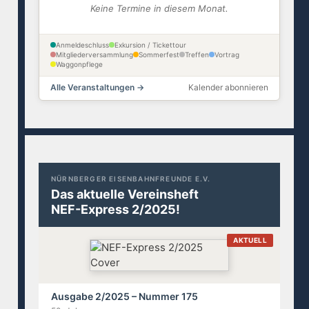
Keine Termine in diesem Monat.
Anmeldeschluss
Exkursion / Tickettour
Mitgliederversammlung
Sommerfest
Treffen
Vortrag
Waggonpflege
Alle Veranstaltungen →
Kalender abonnieren
NÜRNBERGER EISENBAHNFREUNDE E.V.
Das aktuelle Vereinsheft
NEF-Express 2/2025!
AKTUELL
Ausgabe 2/2025 – Nummer 175