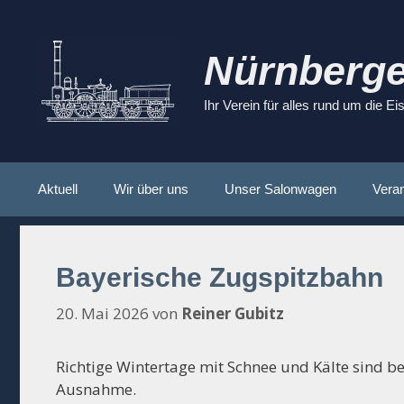
Zum
Inhalt
springen
Nürnberge
Ihr Verein für alles rund um die E
Aktuell
Wir über uns
Unser Salonwagen
Veran
Bayerische Zugspitzbahn
20. Mai 2026
von
Reiner Gubitz
Richtige Wintertage mit Schnee und Kälte sind 
Ausnahme.