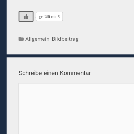
gefällt mir 3
Kategorien
Allgemein
,
Bildbeitrag
Schreibe einen Kommentar
Kommentar