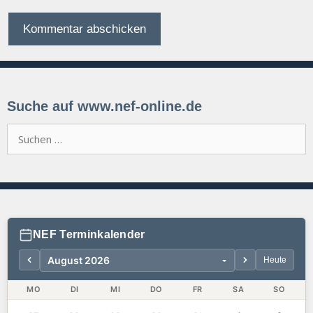
Suche auf www.nef-online.de
Suchen
nach:
NEF Terminkalender
Heute
MO
DI
MI
DO
FR
SA
SO