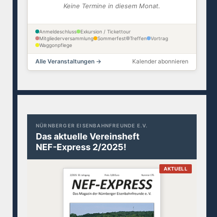
Keine Termine in diesem Monat.
Anmeldeschluss
Exkursion / Tickettour
Mitgliederversammlung
Sommerfest
Treffen
Vortrag
Waggonpflege
Alle Veranstaltungen →
Kalender abonnieren
NÜRNBERGER EISENBAHNFREUNDE E.V.
Das aktuelle Vereinsheft
NEF-Express 2/2025!
AKTUELL