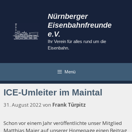
Zum
Inhalt
Nürnberger
springen
Eisenbahnfreunde
e.V.
Ihr Verein für alles rund um die
Eisenbahn.
Menü
ICE-Umleiter im Maintal
31. August 2022
von
Frank Türpitz
Schon vor einem Jahr veröffentlichte unser Mitglied
Matthias Maier auf unserer Homepage einen Beitrag