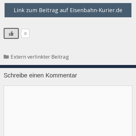
Link zum Beitrag auf Eisenbahn-Kurier.de
0
Kategorien
Extern verlinkter Beitrag
Schreibe einen Kommentar
Kommentar