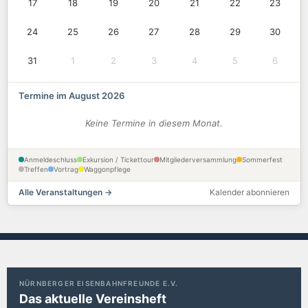
17
18
19
20
21
22
23
24
25
26
27
28
29
30
31
1
2
3
4
5
6
Termine im August 2026
Keine Termine in diesem Monat.
Anmeldeschluss
Exkursion / Tickettour
Mitgliederversammlung
Sommerfest
Treffen
Vortrag
Waggonpflege
Alle Veranstaltungen →
Kalender abonnieren
NÜRNBERGER EISENBAHNFREUNDE E.V.
Das aktuelle Vereinsheft