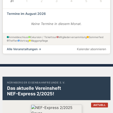
31
1
2
3
4
5
6
Termine im August 2026
Keine Termine in diesem Monat.
Anmeldeschluss
Exkursion / Tickettour
Mitgliederversammlung
Sommerfest
Treffen
Vortrag
Waggonpflege
Alle Veranstaltungen →
Kalender abonnieren
NÜRNBERGER EISENBAHNFREUNDE E.V.
Das aktuelle Vereinsheft
NEF-Express 2/2025!
AKTUELL