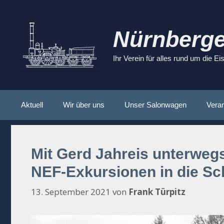
Zum
Inhalt
springen
Nürnberge
Ihr Verein für alles rund um die E
Aktuell
Wir über uns
Unser Salonwagen
Veran
Mit Gerd Jahreis unterwe
NEF-Exkursionen in die Sc
13. September 2021
von
Frank Türpitz