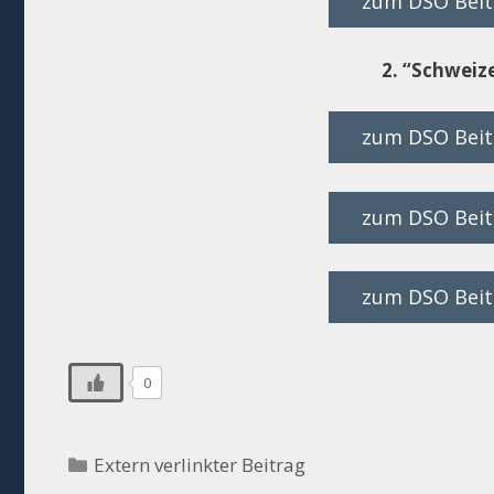
zum DSO Beitr
2. “Schweiz
zum DSO Beitr
zum DSO Beitr
zum DSO Beitr
0
Kategorien
Extern verlinkter Beitrag