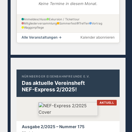
Keine Termine in diesem Monat.
Anmeldeschluss
Exkursion / Tickettour
Mitgliederversammlung
Sommerfest
Treffen
Vortrag
Waggonpflege
Alle Veranstaltungen →
Kalender abonnieren
NÜRNBERGER EISENBAHNFREUNDE E.V.
Das aktuelle Vereinsheft
NEF-Express 2/2025!
AKTUELL
Ausgabe 2/2025 – Nummer 175