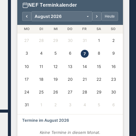
NEF Terminkalender
Heute
MO
DI
MI
DO
FR
SA
SO
27
28
29
30
31
1
2
3
4
5
6
8
9
7
10
11
12
13
14
15
16
17
18
19
20
21
22
23
24
25
26
27
28
29
30
31
1
2
3
4
5
6
Termine im August 2026
Keine Termine in diesem Monat.