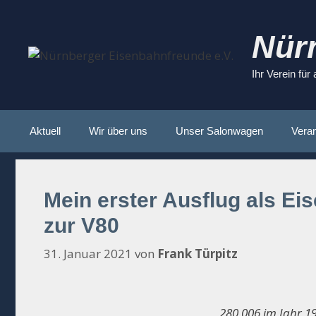
Zum
Inhalt
Nür
springen
Ihr Verein für
Aktuell
Wir über uns
Unser Salonwagen
Veran
Mein erster Ausflug als E
zur V80
31. Januar 2021
von
Frank Türpitz
280 006 im Jahr 