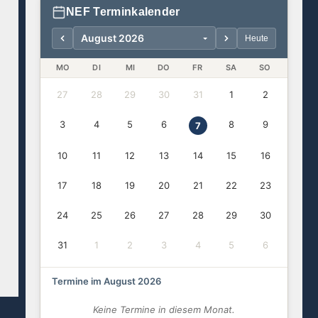
NEF Terminkalender
Heute
MO
DI
MI
DO
FR
SA
SO
27
28
29
30
31
1
2
3
4
5
6
8
9
7
10
11
12
13
14
15
16
17
18
19
20
21
22
23
24
25
26
27
28
29
30
31
1
2
3
4
5
6
Termine im August 2026
Keine Termine in diesem Monat.