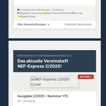
Anmeldeschluss
Exkursion / Tickettour
Mitgliederversammlung
Sommerfest
Treffen
Vortrag
Waggonpflege
Alle Veranstaltungen →
Kalender abonnieren
NÜRNBERGER EISENBAHNFREUNDE E.V.
Das aktuelle Vereinsheft
NEF-Express 2/2025!
AKTUELL
Ausgabe 2/2025 – Nummer 175
50. Jahrgang