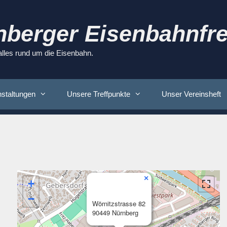
nberger Eisenbahnfre
 alles rund um die Eisenbahn.
staltungen
Unsere Treffpunkte
Unser Vereinsheft
×
+
−
Wörnitzstrasse 82
90449 Nürnberg