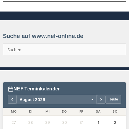
Suche auf www.nef-online.de
Suchen
nach:
NEF Terminkalender
Heute
MO
DI
MI
DO
FR
SA
SO
27
28
29
30
31
1
2