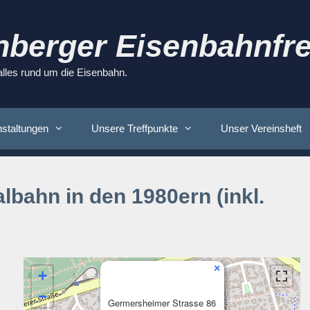
nberger Eisenbahnfre
 alles rund um die Eisenbahn.
staltungen
Unsere Treffpunkte
Unser Vereinsheft
lbahn in den 1980ern (inkl.
×
+
−
Germersheimer Strasse 86