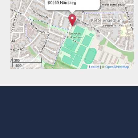
90469 Nürnberg
300 m
1000 ft
Leaflet
| ©
OpenStreetMap