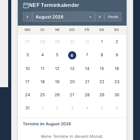
NEF Terminkalender
Heute
MO
DI
MI
DO
FR
SA
SO
27
28
29
30
31
1
2
3
4
5
7
8
9
6
10
11
12
13
14
15
16
17
18
19
20
21
22
23
24
25
26
27
28
29
30
31
1
2
3
4
5
6
Termine im August 2026
Keine Termine in diesem Monat.