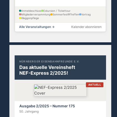
Anmeldeschluss
Exkursion / Tickettour
Mitgliederversammlung
Sommerfest
Treffen
Vortrag
Waggonpflege
Alle Veranstaltungen →
Kalender abonnieren
NÜRNBERGER EISENBAHNFREUNDE E.V.
Das aktuelle Vereinsheft
NEF-Express 2/2025!
AKTUELL
Ausgabe 2/2025 – Nummer 175
50. Jahrgang