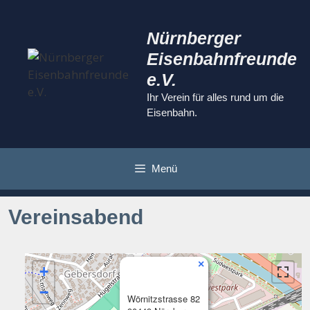
Zum
Inhalt
Nürnberger
springen
Eisenbahnfreunde
e.V.
Ihr Verein für alles rund um die
Eisenbahn.
Menü
Vereinsabend
×
+
−
Wörnitzstrasse 82