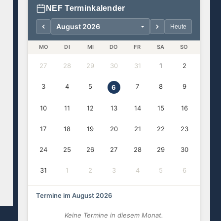
NEF Terminkalender
Heute
MO
DI
MI
DO
FR
SA
SO
27
28
29
30
31
1
2
3
4
5
7
8
9
6
10
11
12
13
14
15
16
17
18
19
20
21
22
23
24
25
26
27
28
29
30
31
1
2
3
4
5
6
Termine im August 2026
Keine Termine in diesem Monat.