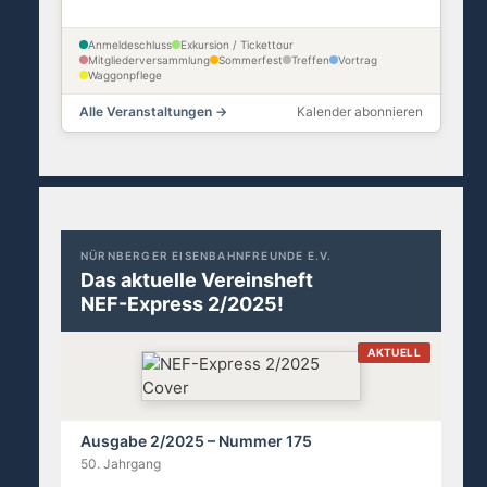
Anmeldeschluss
Exkursion / Tickettour
Mitgliederversammlung
Sommerfest
Treffen
Vortrag
Waggonpflege
Alle Veranstaltungen →
Kalender abonnieren
NÜRNBERGER EISENBAHNFREUNDE E.V.
Das aktuelle Vereinsheft
NEF-Express 2/2025!
AKTUELL
Ausgabe 2/2025 – Nummer 175
50. Jahrgang