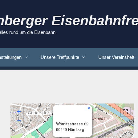
nberger Eisenbahnfre
 alles rund um die Eisenbahn.
staltungen
Unsere Treffpunkte
Unser Vereinsheft
×
+
−
Wörnitzstrasse 82
90449 Nürnberg