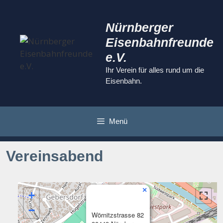
Zum
Inhalt
Nürnberger
springen
Eisenbahnfreunde
e.V.
Ihr Verein für alles rund um die
Eisenbahn.
Menü
Vereinsabend
×
+
−
Wörnitzstrasse 82