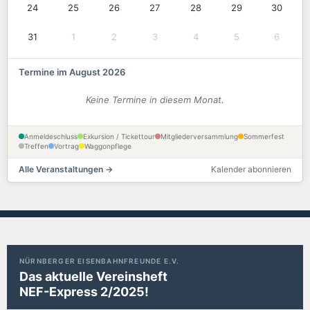
24
25
26
27
28
29
30
31
1
2
3
4
5
6
Termine im August 2026
Keine Termine in diesem Monat.
Anmeldeschluss
Exkursion / Tickettour
Mitgliederversammlung
Sommerfest
Treffen
Vortrag
Waggonpflege
Alle Veranstaltungen →
Kalender abonnieren
NÜRNBERGER EISENBAHNFREUNDE E.V.
Das aktuelle Vereinsheft
NEF-Express 2/2025!