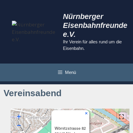
Zum
Inhalt
Nürnberger
springen
Eisenbahnfreunde
e.V.
Ihr Verein für alles rund um die
Eisenbahn.
Menü
Vereinsabend
×
+
−
Wörnitzstrasse 82