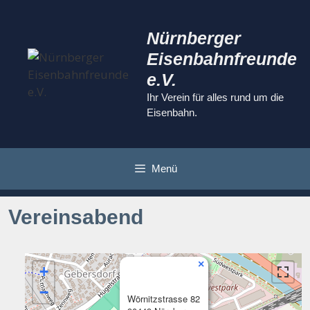
Zum
Inhalt
Nürnberger
springen
Eisenbahnfreunde
e.V.
Ihr Verein für alles rund um die
Eisenbahn.
Menü
Vereinsabend
×
+
−
Wörnitzstrasse 82