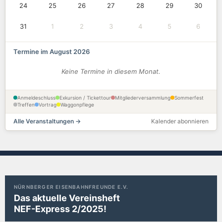
24
25
26
27
28
29
30
31
1
2
3
4
5
6
Termine im August 2026
Keine Termine in diesem Monat.
Anmeldeschluss
Exkursion / Tickettour
Mitgliederversammlung
Sommerfest
Treffen
Vortrag
Waggonpflege
Alle Veranstaltungen →
Kalender abonnieren
NÜRNBERGER EISENBAHNFREUNDE E.V.
Das aktuelle Vereinsheft
NEF-Express 2/2025!