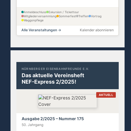
Anmeldeschluss
Exkursion / Tickettour
Mitgliederversammlung
Sommerfest
Treffen
Vortrag
Waggonpflege
Alle Veranstaltungen →
Kalender abonnieren
NÜRNBERGER EISENBAHNFREUNDE E.V.
Das aktuelle Vereinsheft
NEF-Express 2/2025!
AKTUELL
Ausgabe 2/2025 – Nummer 175
50. Jahrgang