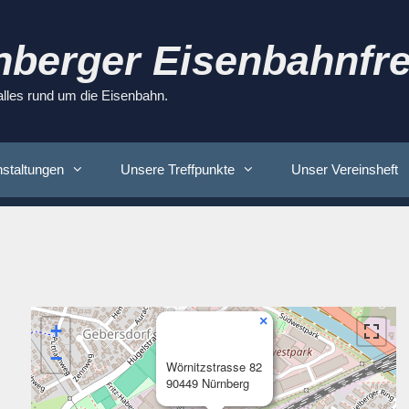
nberger Eisenbahnfre
 alles rund um die Eisenbahn.
staltungen
Unsere Treffpunkte
Unser Vereinsheft
×
+
−
Wörnitzstrasse 82
90449 Nürnberg