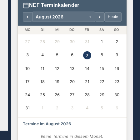
NEF Terminkalender
Heute
MO
DI
MI
DO
FR
SA
SO
27
28
29
30
31
1
2
3
4
5
6
8
9
7
10
11
12
13
14
15
16
17
18
19
20
21
22
23
24
25
26
27
28
29
30
31
1
2
3
4
5
6
Termine im August 2026
Keine Termine in diesem Monat.