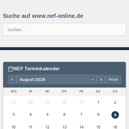
Suche auf www.nef-online.de
Suchen
nach:
NEF Terminkalender
Heute
MO
DI
MI
DO
FR
SA
SO
27
28
29
30
31
1
2
3
4
5
6
7
8
9
10
11
12
13
14
15
16