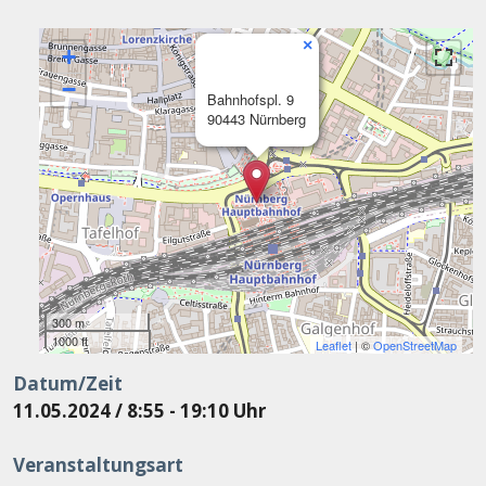
×
+
−
Bahnhofspl. 9
90443 Nürnberg
300 m
1000 ft
Leaflet
| ©
OpenStreetMap
Datum/Zeit
11.05.2024 / 8:55 - 19:10 Uhr
Veranstaltungsart