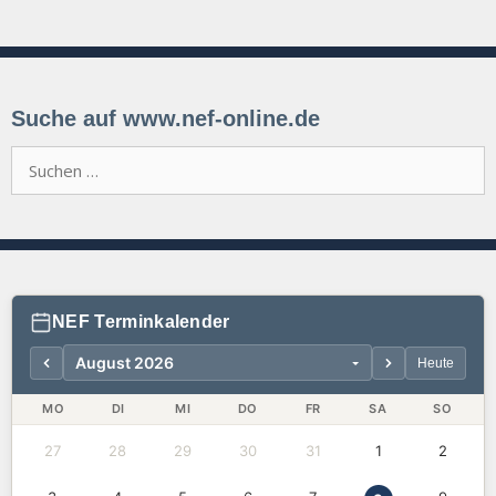
Suche auf www.nef-online.de
Suchen
nach:
NEF Terminkalender
Heute
MO
DI
MI
DO
FR
SA
SO
27
28
29
30
31
1
2