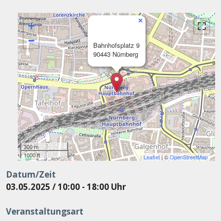
×
+
−
Bahnhofsplatz 9
90443 Nürnberg
300 m
1000 ft
Leaflet
| ©
OpenStreetMap
Datum/Zeit
03.05.2025 / 10:00 - 18:00 Uhr
Veranstaltungsart