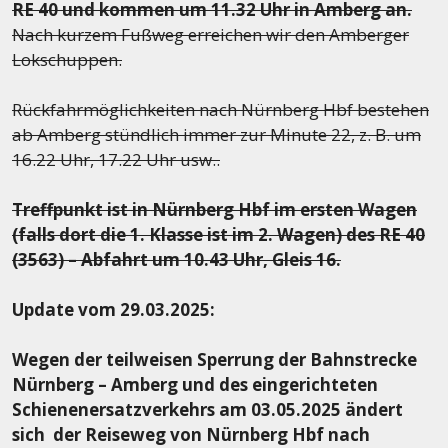
RE 40 und kommen um 11.32 Uhr in Amberg an.
Nach kurzem Fußweg erreichen wir den Amberger
Lokschuppen.
Rückfahrmöglichkeiten nach Nürnberg Hbf bestehen
ab Amberg stündlich immer zur Minute 22, z. B. um
16.22 Uhr, 17.22 Uhr usw..
Treffpunkt ist in Nürnberg Hbf im ersten Wagen
(falls dort die 1. Klasse ist im 2. Wagen) des RE 40
(3563) – Abfahrt um 10.43 Uhr, Gleis 16.
Update vom 29.03.2025:
Wegen der teilweisen Sperrung der Bahnstrecke
Nürnberg – Amberg und des eingerichteten
Schienenersatzverkehrs am 03.05.2025 ändert
sich der Reiseweg von Nürnberg Hbf nach