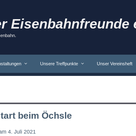
r Eisenbahnfreunde e
isenbahn.
staltungen
Unsere Treffpunkte
Unser Vereinsheft
tart beim Öchsle
 am
4. Juli 2021