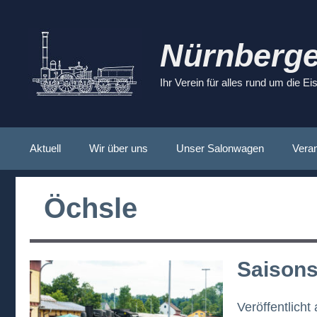
Zum
Inhalt
springen
Nürnberge
Ihr Verein für alles rund um die E
Aktuell
Wir über uns
Unser Salonwagen
Veran
Öchsle
Saisons
Veröffentlicht