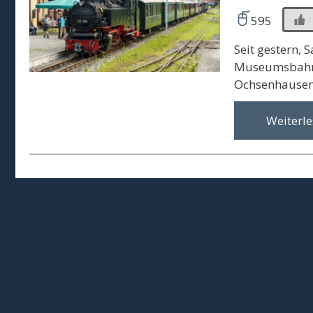
595
Seit gestern, 
Museumsbahn 
Ochsenhausen
Weiterl