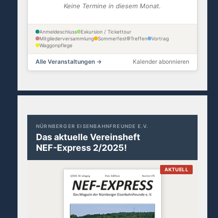
Keine Termine in diesem Monat.
Anmeldeschluss
Exkursion / Tickettour
Mitgliederversammlung
Sommerfest
Treffen
Vortrag
Waggonpflege
Alle Veranstaltungen →
Kalender abonnieren
NÜRNBERGER EISENBAHNFREUNDE E.V.
Das aktuelle Vereinsheft
NEF-Express 2/2025!
AKTUELL